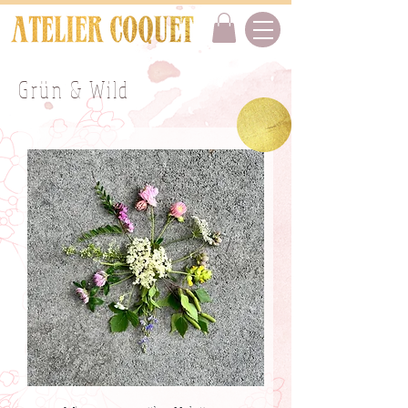
Grün & Wild