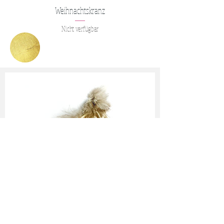
Weihnachtskranz
Nicht verfügbar