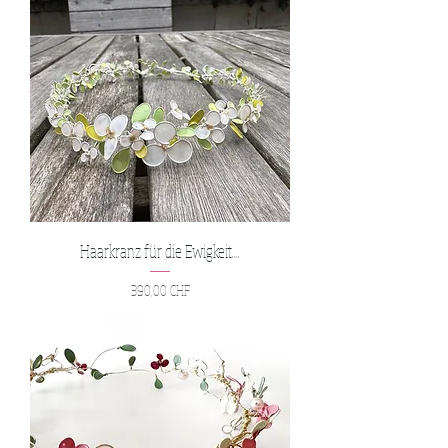
Haarkranz für die Ewigkeit....
Preis
390,00 CHF