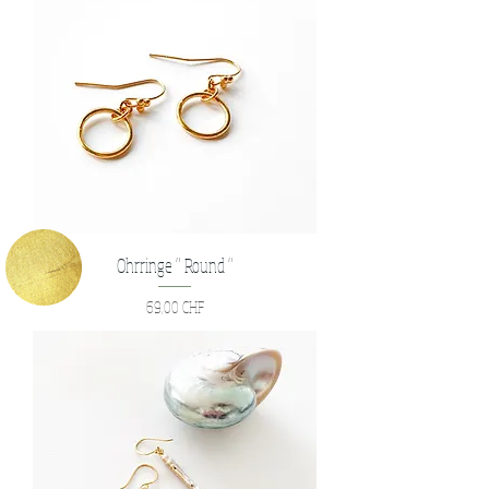
Ohrringe " Round "
Preis
69,00 CHF