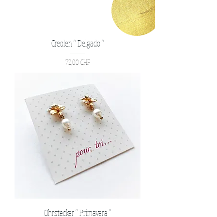
Creolen " Delgado "
Preis
72,00 CHF
Ohrstecker " Primavera "