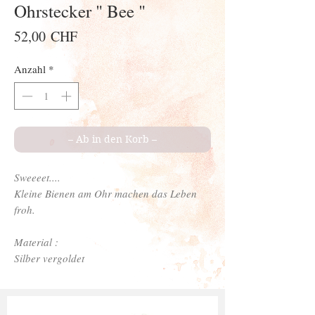
Ohrstecker " Bee "
Preis
52,00 CHF
Anzahl
*
– Ab in den Korb –
Sweeeet....
Kleine Bienen am Ohr machen das Leben
froh.
Material :
Silber vergoldet