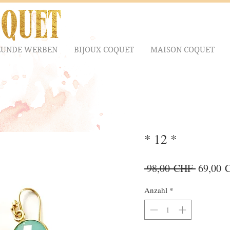
EUNDE WERBEN
BIJOUX COQUET
MAISON COQUET
* 12 *
Standar
 98,00 CHF 
69,00 
Anzahl
*