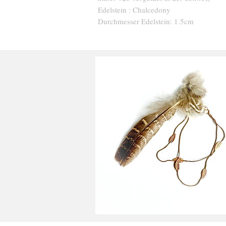
Edelstein : Chalcedony
Durchmesser Edelstein: 1.5cm