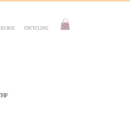
KURSE
UPCYCLING
dpreis
Sale-
CHF
Preis