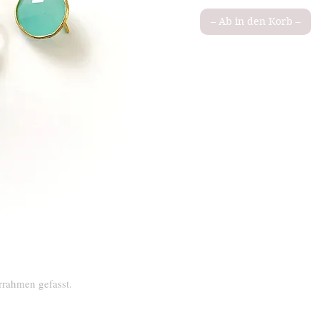
– Ab in den Korb –
rrahmen gefasst.