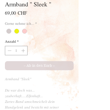
Armband " Sleek "
Preis
69,00 CHF
Gerne nehme ich...
*
Anzahl
*
– Ab in den Korb –
Armband "Sleek"
Da war doch was...
zauberhaft.....Elfenhaft...
Zartes Band umschmeichelt dein
Handgelenk und besticht mit seiner