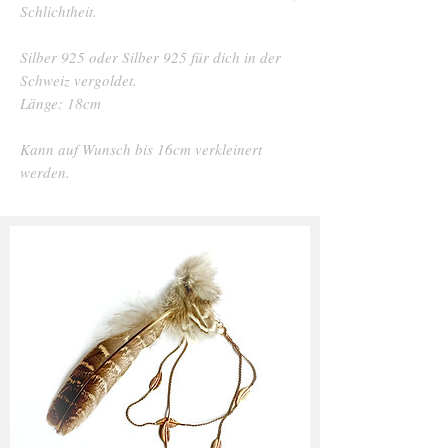
Schlichtheit.
Silber 925 oder Silber 925 für dich in der
Schweiz vergoldet.
Länge: 18cm
Kann auf Wunsch bis 16cm verkleinert
werden.