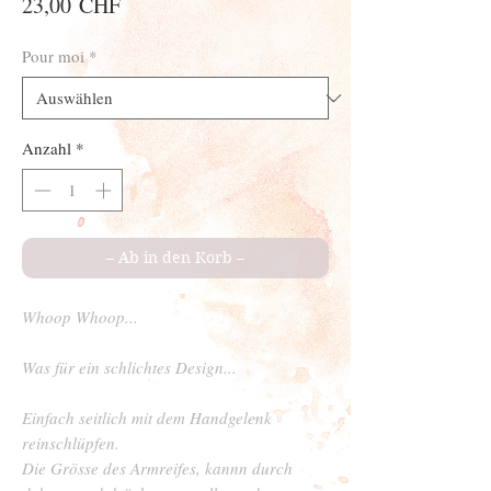
Preis
23,00 CHF
Pour moi
*
Anzahl
*
– Ab in den Korb –
Whoop Whoop...
Was für ein schlichtes Design...
Einfach seitlich mit dem Handgelenk
reinschlüpfen.
Die Grösse des Armreifes, kannn durch