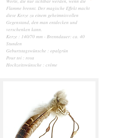
Worte, die nur sichtbar werden, wenn die
Flamme brennt. Der magische Effekt macht
diese Kerze zu einem geheimnisvollen
Gegenstand, den man entdecken und
verschenken kann.
Kerze : 140/70 mm - Brenndauer: ca. 40
Stunden
Geburtstagswünsche : opalgrün
Pour toi : rosa
Hochzeitswünsche : créme