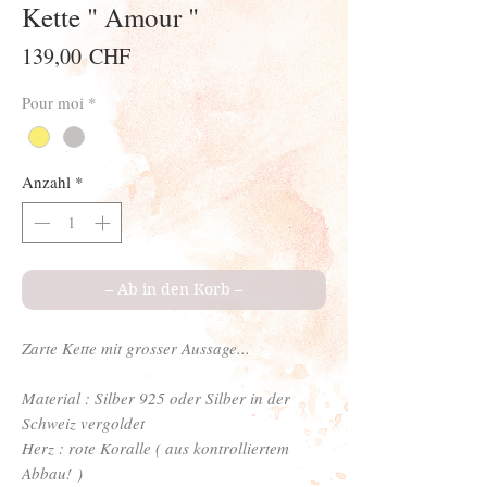
Kette " Amour "
Preis
139,00 CHF
Pour moi
*
Anzahl
*
– Ab in den Korb –
Zarte Kette mit grosser Aussage...
Material : Silber 925 oder Silber in der
Schweiz vergoldet
Herz : rote Koralle ( aus kontrolliertem
Abbau! )