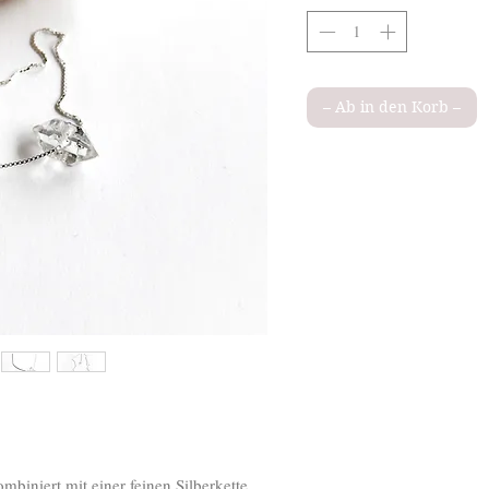
– Ab in den Korb –
niert mit einer feinen Silberkette .