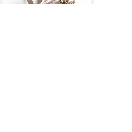
Folge mir ♥
Newsletter Abo
♥
abonnieren!