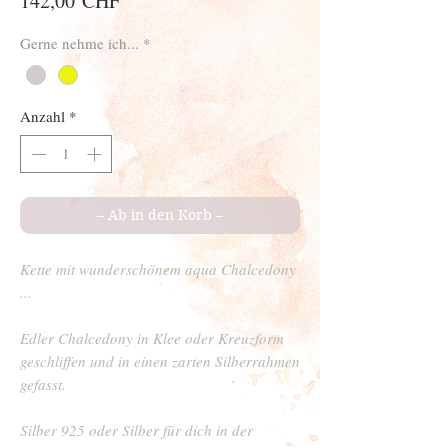
142,00 CHF
Gerne nehme ich...
*
Anzahl
*
– Ab in den Korb –
Kette mit wunderschönem aqua Chalcedony
...
Edler Chalcedony in Klee oder Kreuzform
geschliffen und in einen zarten Silberrahmen
gefasst.
Silber 925 oder Silber für dich in der