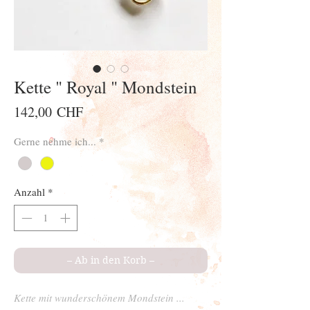
Kette " Royal " Mondstein
Preis
142,00 CHF
Gerne nehme ich...
*
Anzahl
*
– Ab in den Korb –
Kette mit wunderschönem Mondstein ...