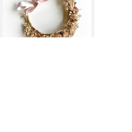
Folge mir ♥
Newsletter Abo
♥
abonnieren!