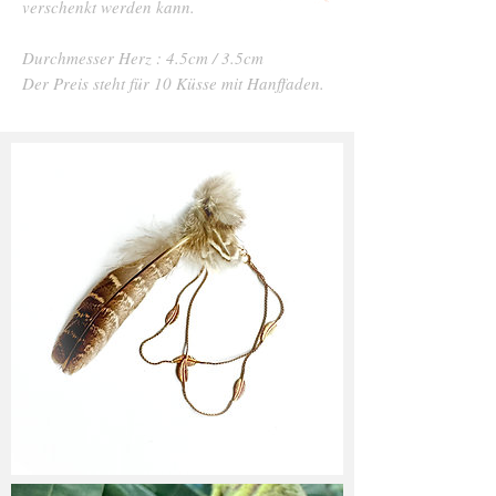
verschenkt werden kann.
Durchmesser Herz : 4.5cm / 3.5cm
Der Preis steht für 10 Küsse mit Hanffaden.