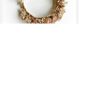
Folge mir ♥
Newsletter Abo
♥
abonnieren!