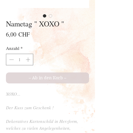
Nametag " XOXO "
Preis
6,00 CHF
Anzahl
*
– Ab in den Korb –
XOXO...
Der Kuss zum Geschenk !
Dekoratives Kartonschild in Herzform,
welches zu vielen Angelegenheiten,