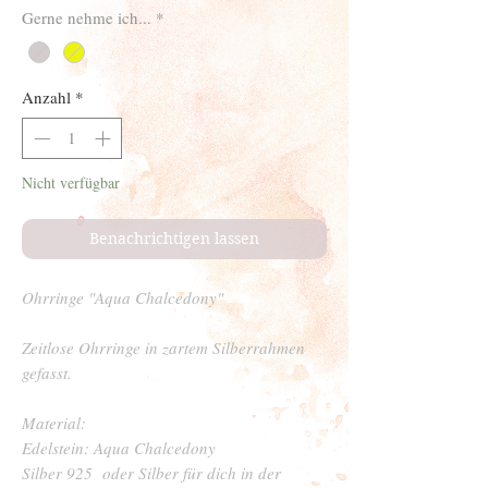
Gerne nehme ich...
*
Anzahl
*
Nicht verfügbar
Benachrichtigen lassen
Ohrringe "Aqua Chalcedony"
Zeitlose Ohrringe in zartem Silberrahmen
gefasst.
Material:
Edelstein: Aqua Chalcedony
Silber 925 oder Silber für dich in der