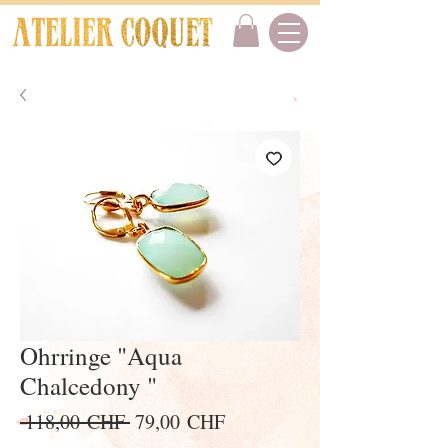
Ohrringe "Aqua
Chalcedony "
Standardpreis
Sale-
 118,00 CHF 
79,00 CHF
Preis