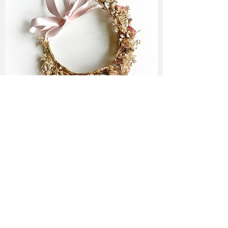
Folge mir ♥
Newsletter Abo
♥
abonnieren!