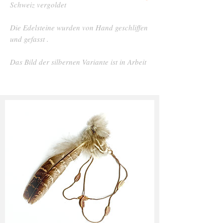
Schweiz vergoldet
Die Edelsteine wurden von Hand geschliffen
und gefasst .
Das Bild der silbernen Variante ist in Arbeit