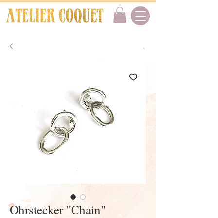
Ohrstecker "Chain"