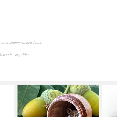
deinen sommerlichen Look.
 Schweiz vergoldet