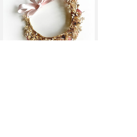
Folge mir ♥
Newsletter Abo
♥
abonnieren!