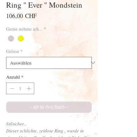
Ring " Ever " Mondstein
Preis
106,00 CHF
Gerne nehme ich...
*
Grösse
*
Anzahl
*
– Ab in den Korb –
Stilsicher...
Dieser schlichte, zeitlose Ring , wurde in