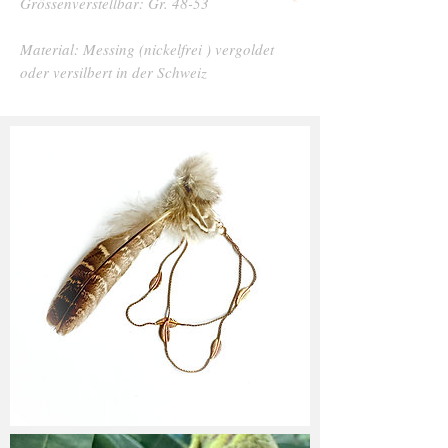
Grössenverstellbar: Gr. 48-53
Material: Messing (nickelfrei ) vergoldet
oder versilbert in der Schweiz