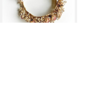
Folge mir ♥
Newsletter Abo
♥
abonnieren!