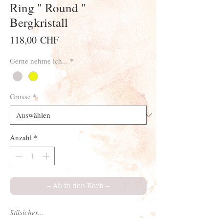
Ring " Round "
Bergkristall
Preis
118,00 CHF
Gerne nehme ich...
*
Grösse
*
Anzahl
*
– Ab in den Korb –
Stilsicher...