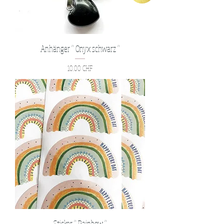
Anhänger " Onyx schwarz "
Preis
10,00 CHF
Sticker " Rainbow "